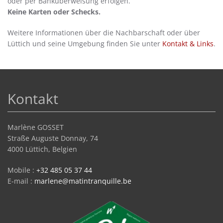
oder per Banküberweisung erfolgen.
Keine Karten oder Schecks.
Weitere Informationen über die Nachbarschaft oder über
Lüttich und seine Umgebung finden Sie unter
Kontakt & Links
.
Kontakt
Marlène GOSSET
Straße Auguste Donnay, 74
4000 Lüttich, Belgien
Mobile :
+32 485 05 37 44
E-mail :
marlene@matintranquille.be