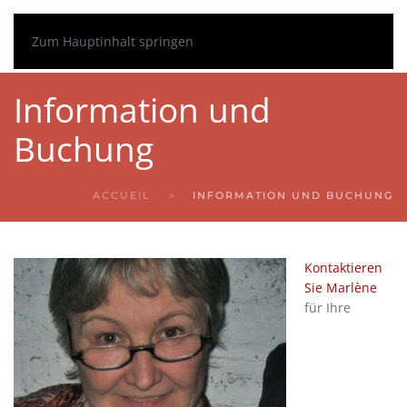
Zum Hauptinhalt springen
Information und
Buchung
ACCUEIL
INFORMATION UND BUCHUNG
Kontaktieren
Sie Marlène
für Ihre