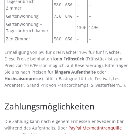
Tagesanbruch
58€
65€
–
–
Zimmer
Gartenwohnung
73€
84€
–
–
Gartenwohnung +
–
–
130€
149€
Tagesanbruch kamer
Zen Zimmer
58€
65€
–
–
Ermäßigung von 5% für drei Nächte; 10% für fünf Nächte.
Diese Preise beinhalten
kein Frühstück
(Frühstück ist zum
Preis von 10 €/Person möglich, auf Reservierung). Bitte fragen
Sie uns nach Preisen für
längere Aufenthalte
oder
Hochsaisonpreise
(Lüttich-Bastogne-Lüttich, Festival „Les
Ardentes“, Grand Prix von Francorchamps, Silvesterfeiern...).
Zahlungsmöglichkeiten
Die Zahlung kann nach eigenem Ermessen entweder in bar
während des Aufenthalts, über
PayPal.Me/matintranquille