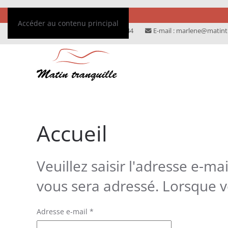
FR
EN
NL
DE
Accéder au contenu principal
Téléphone :
+32 485 05 37 44
E-mail :
marlene@matintr
Accueil
Veuillez saisir l'adresse e-ma
vous sera adressé. Lorsque v
Adresse e-mail
*