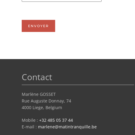
Système Captcha
*
ENVOYER
Contact
Marlène GOSSET
Rue Auguste Donnay, 74
4000 Liege, Belgium
Mobile :
+32 485 05 37 44
E-mail :
marlene@matintranquille.be